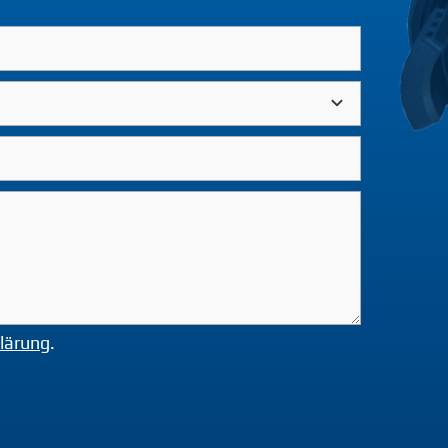
lärung
.