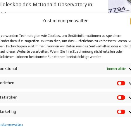
Teleskop des McDonald Observatory in
cht.
Zustimmung verwalten
 verwenden Technologien wie Cookies, um Geräteinformationen zu speichern
/oder darauf zuzugreifen. Wir tun dies, um das Surferlebnis zu verbessern. Wenn Si
sen Technologien zustimmen, können wir Daten wie das Surfverhalten oder eindeut
 auf dieser Website verarbeiten. Wenn Sie Ihre Zustimmung nicht erteilen oder
ückziehen, können bestimmte Funktionen beeinträchtigt werden
ap AP1D (Neusilberlegierung), Titan,
unktional
Immer aktiv
108; 1.4571), Messing und Kupfer
Amphen
orlieben
Vo
Drehen
tatistiken
Fräsen
St
Bohren
arketing
Ma
Montaget
nste verwalten
Services