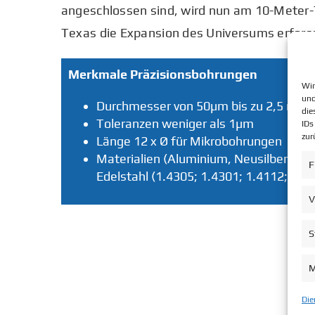
angeschlossen sind, wird nun am 10-Meter-
Texas die Expansion des Universums erfors
Merkmale Präzisionsbohrungen
Wir
und
Durchmesser von 50µm bis zu 2,5 mm
die
Toleranzen weniger als 1µm
IDs
zur
Länge 12 x Ø für Mikrobohrungen
Materialien (Aluminium, Neusilber, Arc
F
Edelstahl (1.4305; 1.4301; 1.4112; 1.4
V
S
M
Die