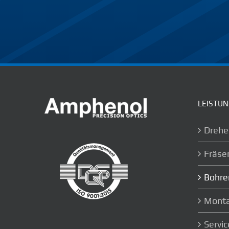
LEISTU
Drehe
Fräse
Bohre
Monta
Servic