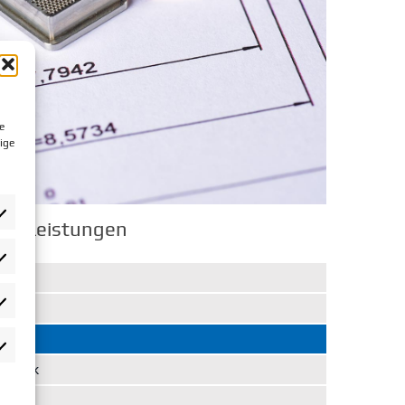
e
ige
ol Leistungen
rlieben
atistiken
rketing
echnik