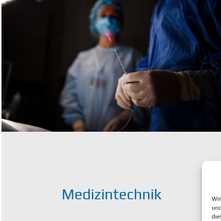
Medizintechnik
Wir
und
die