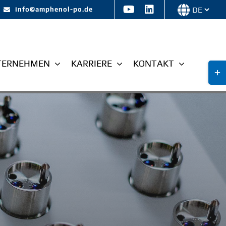
Wählen
info@amphenol-po.de
Sie
eine
Sprache
TERNEHMEN
KARRIERE
KONTAKT
Tog
Slid
Bar
Are