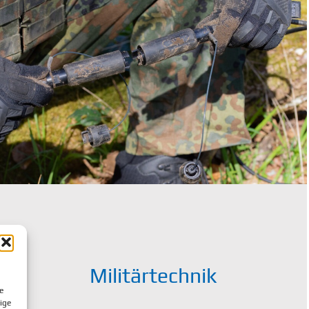
Militärtechnik
e
ige