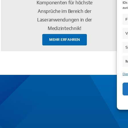
Komponenten für höchste
IDs
zur
Ansprüche im Bereich der
F
Laseranwendungen in der
Medizintechnik!
V
MEHR ERFAHREN
S
M
Die