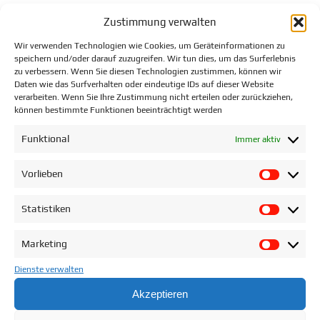
Zustimmung verwalten
Anzahl
Maschinenhersteller
Typ
Wir verwenden Technologien wie Cookies, um Geräteinformationen zu
speichern und/oder darauf zuzugreifen. Wir tun dies, um das Surferlebnis
zu verbessern. Wenn Sie diesen Technologien zustimmen, können wir
1
Zeiss
O-INSPECT 
Daten wie das Surfverhalten oder eindeutige IDs auf dieser Website
verarbeiten. Wenn Sie Ihre Zustimmung nicht erteilen oder zurückziehen,
können bestimmte Funktionen beeinträchtigt werden
1
Zeiss
O-INSPECT 
Funktional
Immer aktiv
1
Keyence
LM-X100T
Vorlieben
Vorlie
Statistiken
Statist
Marketing
Market
Dienste verwalten
Akzeptieren
Wir sind für Sie da!