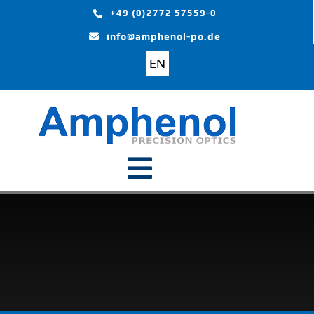
Skip
+49 (0)2772 57559-0
to
info@amphenol-po.de
content
EN
Toggle
Navigation
Start
Produkte
Branchen