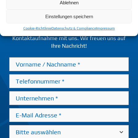
Ablehnen
Sie haben Fragen, wünschen eine Beratung oder
Einstellungen speichern
Informationen über unsere Produkte? Nutzen
Cookie-Richtlinie
Datenschutz & Compliance
Impressum
Sie das nachfolgende Formular für Ihre
Kontaktaufnahme mit uns. Wir freuen uns auf
Ihre Nachricht!