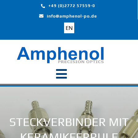
Skip
+49 (0)2772 57559-0
to
info@amphenol-po.de
content
EN
Toggle
Navigation
Start
Produkte
STECKVERBINDER MIT
KERAMIKFERRULE
Branchen