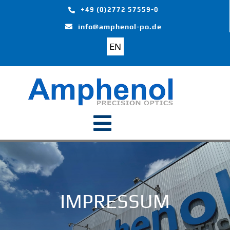
Skip
+49 (0)2772 57559-0
to
info@amphenol-po.de
content
EN
Toggle
Navigation
Start
Produkte
IMPRESSUM
Branchen