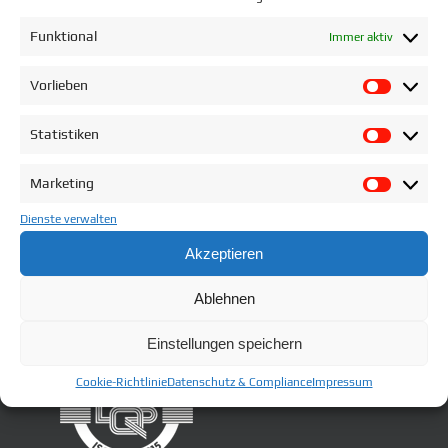
Funktional
Immer aktiv
Vorlieben
Vorlie
Statistiken
Statist
Marketing
Market
Dienste verwalten
Akzeptieren
Ablehnen
Einstellungen speichern
Cookie-Richtlinie
Datenschutz & Compliance
Impressum