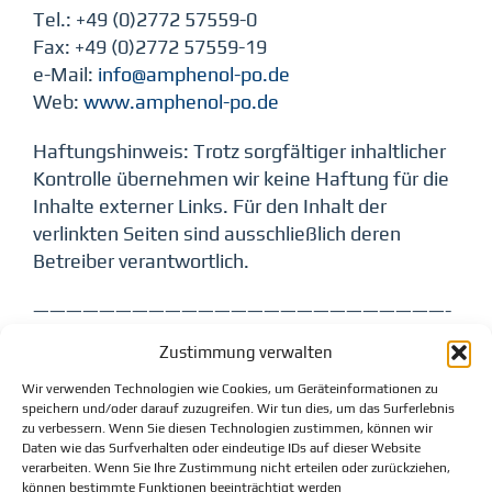
Tel.: +49 (0)2772 57559-0
Fax: +49 (0)2772 57559-19
e-Mail:
info@amphenol-po.de
Web:
www.amphenol-po.de
Haftungshinweis: Trotz sorgfältiger inhaltlicher
Kontrolle übernehmen wir keine Haftung für die
Inhalte externer Links. Für den Inhalt der
verlinkten Seiten sind ausschließlich deren
Betreiber verantwortlich.
—————————————————————————-
Zustimmung verwalten
Website Konzept und Umsetzung
www.klank-media.de
– klank media
Wir verwenden Technologien wie Cookies, um Geräteinformationen zu
speichern und/oder darauf zuzugreifen. Wir tun dies, um das Surferlebnis
werbeagentur
zu verbessern. Wenn Sie diesen Technologien zustimmen, können wir
Daten wie das Surfverhalten oder eindeutige IDs auf dieser Website
verarbeiten. Wenn Sie Ihre Zustimmung nicht erteilen oder zurückziehen,
können bestimmte Funktionen beeinträchtigt werden