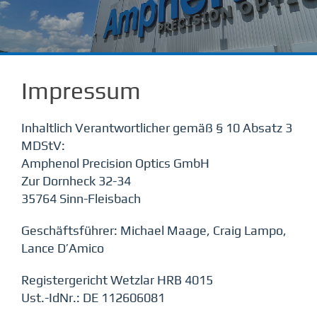
Leistungen
Impressum
Unternehmen
Inhaltlich Verantwortlicher gemäß § 10 Absatz 3
Karriere
MDStV:
Amphenol Precision Optics GmbH
Kontakt
Zur Dornheck 32-34
35764 Sinn-Fleisbach
Geschäftsführer: Michael Maage, Craig Lampo,
Lance D’Amico
Registergericht Wetzlar HRB 4015
Ust.-IdNr.: DE 112606081